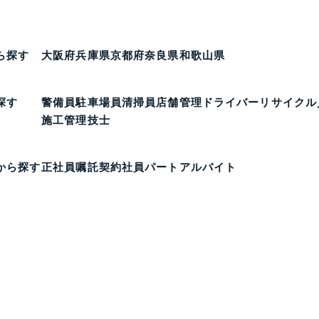
ら探す
大阪府
兵庫県
京都府
奈良県
和歌山県
探す
警備員
駐車場員
清掃員
店舗管理
ドライバー
リサイクル
施工管理技士
から探す
正社員
嘱託
契約社員
パート
アルバイト