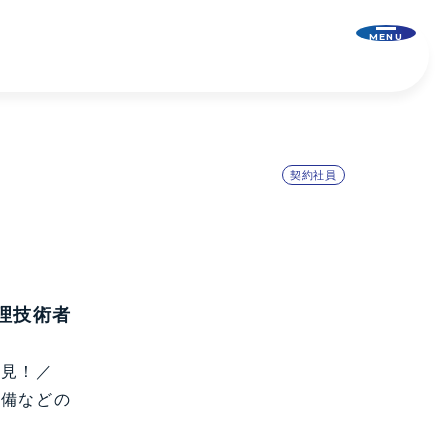
MENU
契約社員
理技術者
必見！／
設備などの
！