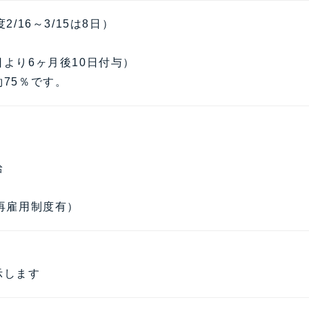
2/16～3/15は8日）
より6ヶ月後10日付与）
75％です。
り
給
再雇用制度有）
】
示します